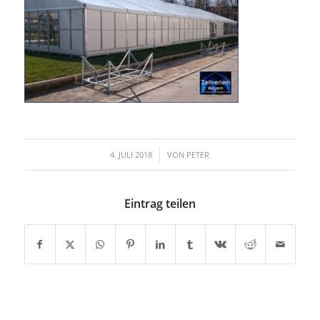
/
4. JULI 2018
VON
PETER
Eintrag teilen